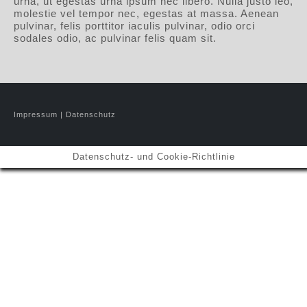
urna, ut egestas urna ipsum nec libero. Nulla justo leo,
molestie vel tempor nec, egestas at massa. Aenean
pulvinar, felis porttitor iaculis pulvinar, odio orci
sodales odio, ac pulvinar felis quam sit.
Impressum
|
Datenschutz
Datenschutz- und Cookie-Richtlinie