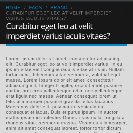
HOME
FAQS
BRAND
CURABITUR EGET LEO AT VELIT IMPERDIET
VARIUS IACULIS VITAES?
Curabitur eget leo at velit
imperdiet varius iaculis vitaes?
Lorem ipsum dolor sit amet, consectetur adipiscing
elit. Curabitur eget leo at velit imperdiet varius. In eu
ipsum vitae velit congue iaculis vitae at risus. Nullam
tortor nunc, bibendum vitae semper a, volutpat eget
massa. Lorem ipsum dolor sit amet, consectetur
adipiscing elit. Integer fringilla, orci sit amet posuere
auctor, orci eros pellentesque odio, nec pellentesque
erat ligula nec massa. Aenean consequat lorem ut
felis ullamcorper posuere gravida tellus faucibus.
Maecenas dolor elit, pulvinar eu vehicula eu,
consequat et lacus. Duis et purus ipsum. In auctor
mattis ipsum id molestie. Donec risus nulla, fringilla a
rhoncus vitae, semper a massa. Vivamus ullamcorper,
enim sit amet consequat laoreet, tortor tortor dictum