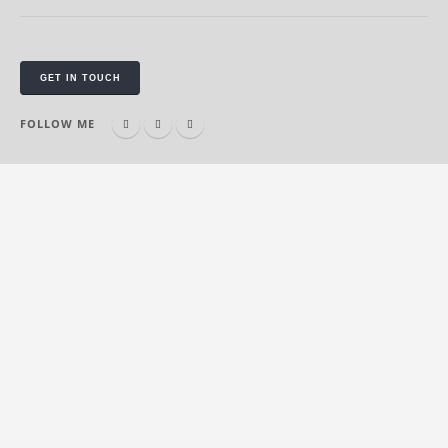
GET IN TOUCH
FOLLOW ME
Mobile Apps
Lorem ipsum dolor sit amet, coctetur adipiscing elit.
Creative Websites