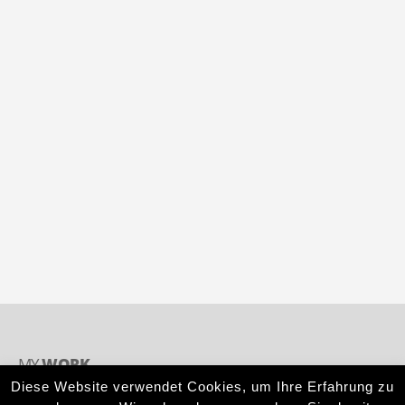
Lorem ipsum dolor sit amet, coctetur adipiscing elit.
SEO Optimization
Lorem ipsum dolor sit amet, coctetur adipiscing elit.
Brand Solutions
Lorem ipsum dolor sit amet, coctetur adipiscing elit.
MY
WORK
Diese Website verwendet Cookies, um Ihre Erfahrung zu